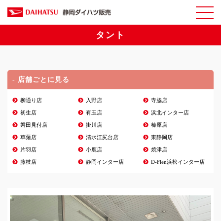
タント
- 店舗ごとに見る
柳通り店
入野店
寺脇店
初生店
有玉店
浜北インター店
磐田見付店
掛川店
榛原店
草薙店
清水江尻台店
東静岡店
片羽店
小鹿店
焼津店
藤枝店
静岡インター店
D-Flen浜松インター店