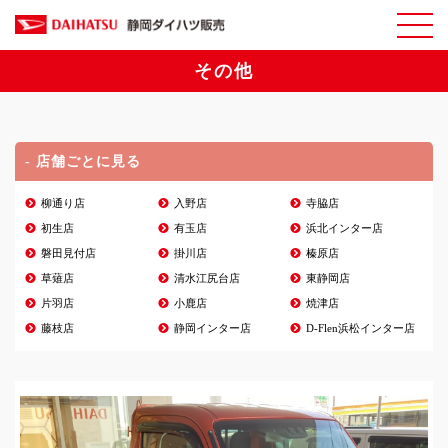
その他
- 店舗ごとに見る
柳通り店
入野店
寺脇店
初生店
有玉店
浜北インター店
磐田見付店
掛川店
榛原店
草薙店
清水江尻台店
東静岡店
片羽店
小鹿店
焼津店
藤枝店
静岡インター店
D-Flen浜松インター店