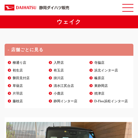
ウェイク
- 店舗ごとに見る
柳通り店
入野店
寺脇店
初生店
有玉店
浜北インター店
磐田見付店
掛川店
榛原店
草薙店
清水江尻台店
東静岡店
片羽店
小鹿店
焼津店
藤枝店
静岡インター店
D-Flen浜松インター店