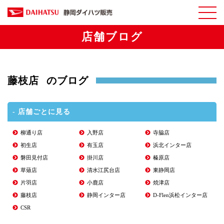
店舗ブログ
藤枝店
のブログ
- 店舗ごとに見る
柳通り店
入野店
寺脇店
初生店
有玉店
浜北インター店
磐田見付店
掛川店
榛原店
草薙店
清水江尻台店
東静岡店
片羽店
小鹿店
焼津店
藤枝店
静岡インター店
D-Flen浜松インター店
CSR