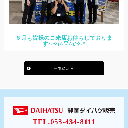
６月も皆様
のご来店お待ちしておりま
す°˖✧(^▽^)/✧˖°
一覧に戻る
TEL.053-434-8111