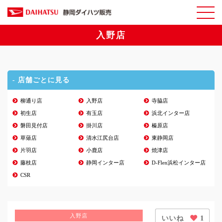
入野店
- 店舗ごとに見る
柳通り店
入野店
寺脇店
初生店
有玉店
浜北インター店
磐田見付店
掛川店
榛原店
草薙店
清水江尻台店
東静岡店
片羽店
小鹿店
焼津店
藤枝店
静岡インター店
D-Flen浜松インター店
CSR
入野店
いいね
1