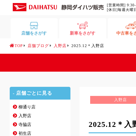
[営業時間] 9:30
[休日]毎週火曜
店舗をさがす
新車をさがす
中古車を
TOP
店舗ブログ
入野店
2025.12＊入野店
- 店舗ごとに見る
入野店
柳通り店
入野店
2025.12＊
寺脇店
初生店