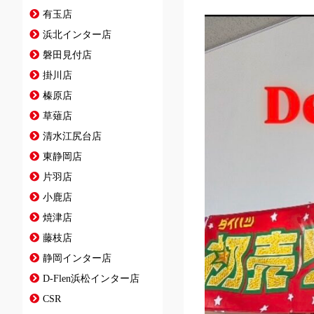
有玉店
浜北インター店
磐田見付店
掛川店
榛原店
草薙店
清水江尻台店
東静岡店
片羽店
小鹿店
焼津店
藤枝店
静岡インター店
D-Flen浜松インター店
CSR