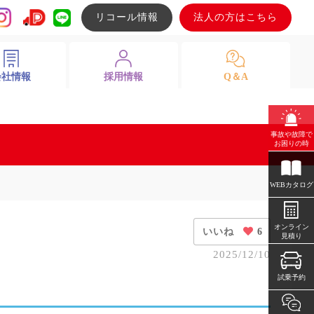
リコール情報
法人の方はこちら
会社情報
採用情報
Q＆A
事故や故障で
お困りの時
WEBカタログ
オンライン
いいね
6
見積り
2025/12/10
試乗予約