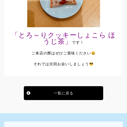
「とろ～りクッキーしょこら ほ
うじ茶」
です！
ご来店の際はぜひご賞味ください
それでは次回お会いしましょう
一覧に戻る