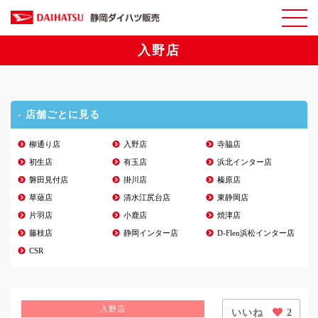
入野店
- 店舗ごとに見る
柳通り店
入野店
寺脇店
初生店
有玉店
浜北インター店
磐田見付店
掛川店
榛原店
草薙店
清水江尻台店
東静岡店
片羽店
小鹿店
焼津店
藤枝店
静岡インター店
D-Flen浜松インター店
CSR
入野店
いいね
2