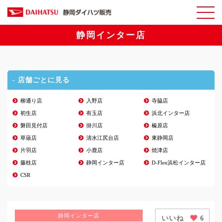
静岡インター店
- 店舗ごとに見る
柳通り店
入野店
寺脇店
初生店
有玉店
浜北インター店
磐田見付店
掛川店
榛原店
草薙店
清水江尻台店
東静岡店
片羽店
小鹿店
焼津店
藤枝店
静岡インター店
D-Flen浜松インター店
CSR
静岡インター店
いいね
6