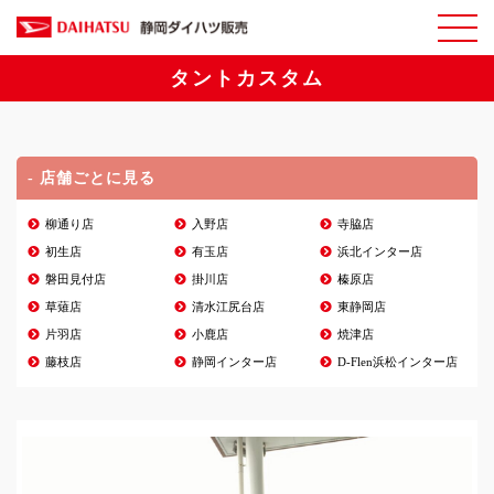
タントカスタム
- 店舗ごとに見る
柳通り店
入野店
寺脇店
初生店
有玉店
浜北インター店
磐田見付店
掛川店
榛原店
草薙店
清水江尻台店
東静岡店
片羽店
小鹿店
焼津店
藤枝店
静岡インター店
D-Flen浜松インター店