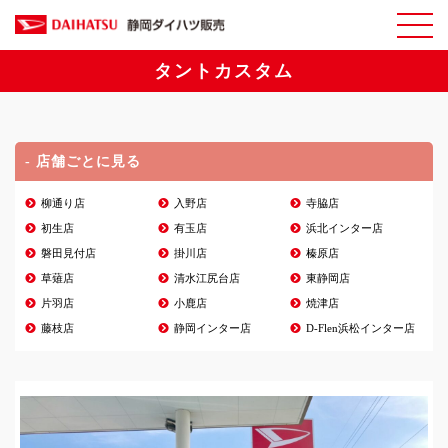
タントカスタム
- 店舗ごとに見る
柳通り店
入野店
寺脇店
初生店
有玉店
浜北インター店
磐田見付店
掛川店
榛原店
草薙店
清水江尻台店
東静岡店
片羽店
小鹿店
焼津店
藤枝店
静岡インター店
D-Flen浜松インター店